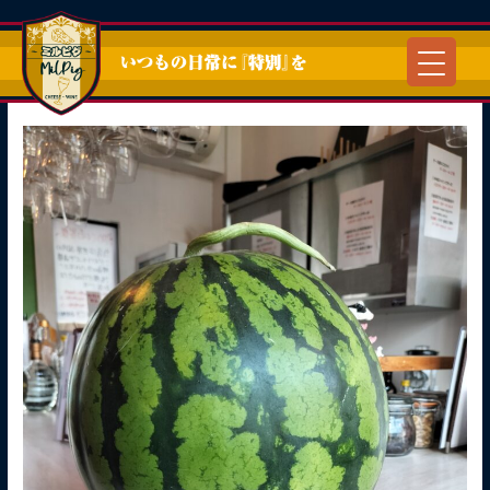
内
容
を
ス
キ
ッ
プ