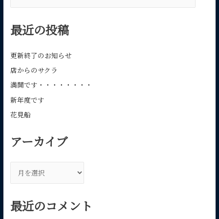
索
対
最近の投稿
象
:
更新終了のお知らせ
店からのサクラ
満開です・・・・・・・・
新年度です
花見船
アーカイブ
ア
ー
カ
最近のコメント
イ