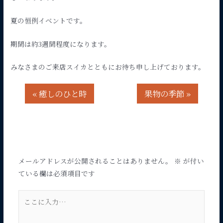
夏の恒例イベントです。
期間は約3週間程度になります。
みなさまのご来店スイカとともにお待ち申し上げております。
«
癒しのひと時
果物の季節
»
コメントする
メールアドレスが公開されることはありません。
※
が付い
ている欄は必須項目です
こ
こ
に