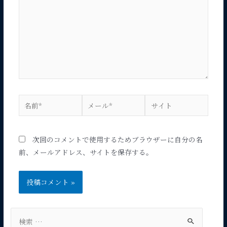
入
力…
名
メ
サ
前
ー
イ
*
ル
ト
*
次回のコメントで使用するためブラウザーに自分の名
前、メールアドレス、サイトを保存する。
検