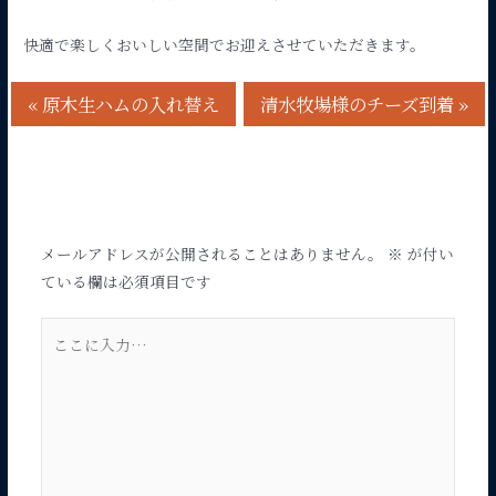
快適で楽しくおいしい空間でお迎えさせていただきます。
«
原木生ハムの入れ替え
清水牧場様のチーズ到着
»
コメントする
メールアドレスが公開されることはありません。
※
が付い
ている欄は必須項目です
こ
こ
に
入
力…