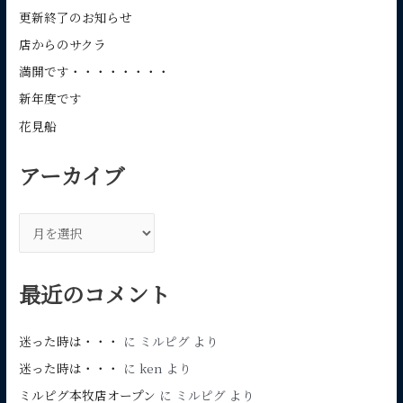
更新終了のお知らせ
店からのサクラ
満開です・・・・・・・・
新年度です
花見船
アーカイブ
ア
ー
カ
最近のコメント
イ
ブ
迷った時は・・・
に
ミルピグ
より
迷った時は・・・
に
ken
より
ミルピグ本牧店オープン
に
ミルピグ
より