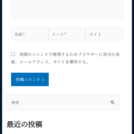
名
メ
サ
前
ー
イ
*
ル
ト
*
次回のコメントで使用するためブラウザーに自分の名
前、メールアドレス、サイトを保存する。
検
索
対
最近の投稿
象
: